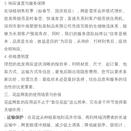
3. 响应速度与服务保障
在绿植销售旺季（如春节、国庆前后），网套需求会井喷式增长。
批发商能否及时备货、快速发货，直接关系到客户能否抓住商机。
深圳市新中南塑胶包装制品有限公司凭借完善的仓储物流体系，能
够为长期客户预留库存。同时，我们的服务团队始终以“信誉是根
本，品质是生命，效益是目的”为宗旨，从询价、打样到售后，提供
全程响应。
4. 价格透明度
理想的批发商应提供清晰的报价单，列明材质、尺寸、起订量、包
装方式、运输方式等信息，避免后期出现隐形费用。您可以要求多
家比价，但需注意：最低价未必是最好选择，结合品质和服务的综
合性价比更重要。
三、花盆网套的使用场景与价值
花盆网套的应用远不止于“套住花盆”这么简单。它在多个环节发挥着
关键作用：
-
运输保护
：在花盆从种植基地到花卉市场、再到终端消费者的长途
运输中，网套能缓冲颠簸、减少盆土洒落，降低破损率。据统计，