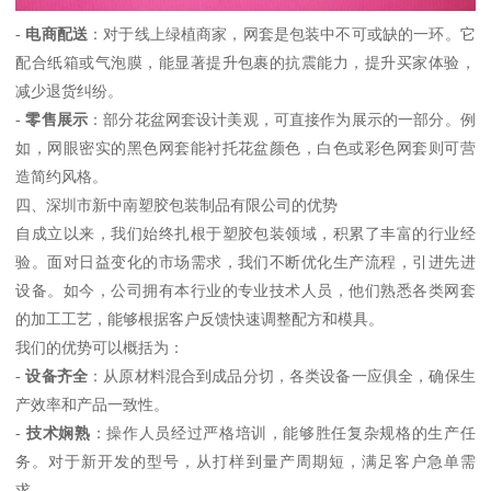
-
电商配送
：对于线上绿植商家，网套是包装中不可或缺的一环。它
配合纸箱或气泡膜，能显著提升包裹的抗震能力，提升买家体验，
减少退货纠纷。
-
零售展示
：部分花盆网套设计美观，可直接作为展示的一部分。例
如，网眼密实的黑色网套能衬托花盆颜色，白色或彩色网套则可营
造简约风格。
四、深圳市新中南塑胶包装制品有限公司的优势
自成立以来，我们始终扎根于塑胶包装领域，积累了丰富的行业经
验。面对日益变化的市场需求，我们不断优化生产流程，引进先进
设备。如今，公司拥有本行业的专业技术人员，他们熟悉各类网套
的加工工艺，能够根据客户反馈快速调整配方和模具。
我们的优势可以概括为：
-
设备齐全
：从原材料混合到成品分切，各类设备一应俱全，确保生
产效率和产品一致性。
-
技术娴熟
：操作人员经过严格培训，能够胜任复杂规格的生产任
务。对于新开发的型号，从打样到量产周期短，满足客户急单需
求。