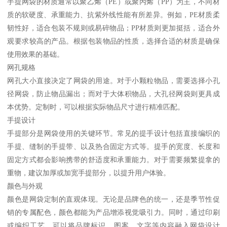
手提网袋的材质通常以聚乙烯（PE）或聚丙烯（PP）为主，不同材
质的软硬度、承重能力、抗紫外线性能有所差异。例如，PE材质柔
韧性好，适合包装不规则或易碎物品；PP材质则更加挺括，适合外
观要求较高的产品。根据包装物品的性质，选择合适的材质是确保
使用效果的基础。
网孔规格
网孔大小直接决定了网袋的用途。对于小颗粒物品，需要选择小孔
径网袋，防止物品漏出；而对于大体积物品，大孔径网袋则更具成
本优势。定制时，可以根据实际物品尺寸进行精准匹配。
手提设计
手提部分是网袋使用的关键环节。常见的提手设计包括直接编织的
手提、缝制的手提带、以及热合固定方式等。提手的宽度、长度和
固定方式都会影响携带的舒适度和承重能力。对于需要频繁提拿的
重物，建议加厚或加宽手提部分，以提升用户体验。
颜色与外观
颜色是网袋定制的直观体现。无论是品牌色的统一，还是季节性促
销的专属配色，颜色都能为产品增添视觉吸引力。同时，通过印刷
或编织工艺，可以将品牌标识、图案、文字等内容融入网袋设计