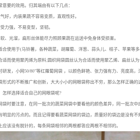
常意要的效用。归其端由有以下几点：
透气好，内装果蔬不容易变质，直观性好。
，受力强，不易变型，坚韧。
柔软、光溜，扁形丝体能尽力照顾果蔬在运送中免身体受损害。
适合使用于(马铃薯，各种蔬菜，胡羅蔔、洋葱、蒜头儿、桔子、苹果等多
合适而使用聚丙烯为原料;圆织网袋圆丝认为合适而使用聚乙烯、扁丝认
讨研发，小网50/80”等红羅蔔网袋 ，以颜色鲜艳、张力强有力、亮度高
袋形式的不断推广和创新，大大小小的网眼袋称出不穷，那么怎样正确的
，怎样选择适合自己的网眼袋呢?
网袋时要注意，在同一批次的蔬菜网袋中要看他的颜色差异，同一批次中
有明显的污点的。而且记得要看蔬菜网袋的袋边，质量好的袋边是没有不
上应该没有脱针的，每条网袋相邻的两根都答应两根不相邻的。