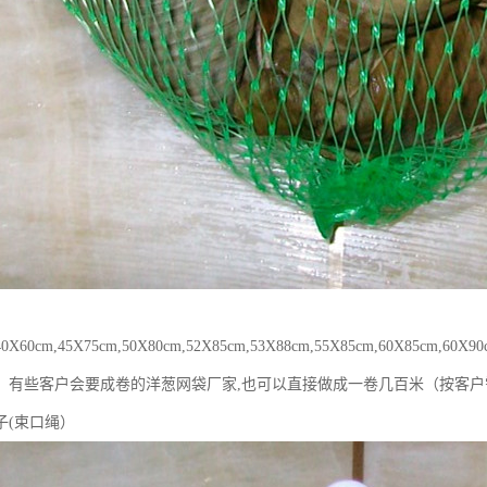
60cm,45X75cm,50X80cm,52X85cm,53X88cm,55X85cm,60X85cm,
！有‪些客户会要成卷的洋葱网袋厂家,也可以直接做成一卷几百米（按客
子(束口绳）