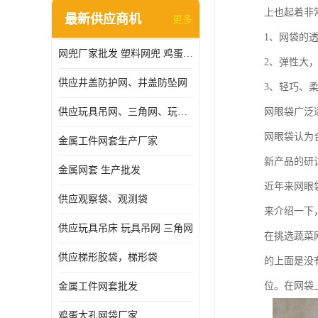
上也起着非
最新供应商机
更多
1、网袋的
网兜厂家批发 塑料网兜 鸡蛋网兜
2、弹性大
供应井盖防护网、井盖防坠网
3、轻巧、
供应玩具吊网、三角网、玩具吊床
网眼袋广泛
网眼袋认为
金属工件网套生产厂家
新产品的研
金属网套 生产批发
近年来网眼
供应观察袋、观测袋
来介绍一下
供应玩具吊床 玩具吊网 三角网
在挑选蔬菜
供应梯形胶袋，梯形袋
的上面是没
位。在网袋
金属工件网套批发
鸡蛋大孔网袋厂家