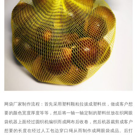
网袋厂家制作流程：首先采用塑料颗粒拉拔成塑料丝，做成客户想
要的颜色宽度厚度等等，然后将一轴一轴定制的塑料丝放在织网眼
袋机器上面经过圆织机编织而成网布后收卷，然后机器裁剪成客户
想要的长度在经过人工包边穿口绳从而制作成网眼袋成品。后打