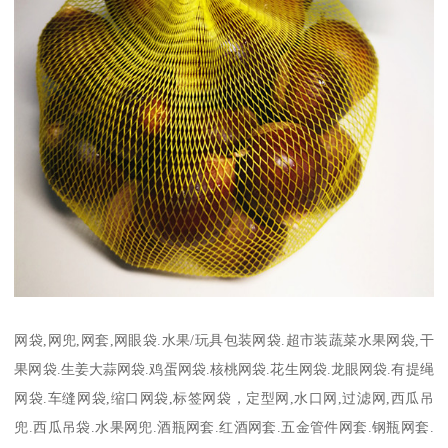
网袋,网兜,网套,网眼袋.水果/玩具包装网袋.超市装蔬菜水果网袋,干
果网袋.生姜大蒜网袋.鸡蛋网袋.核桃网袋.花生网袋.龙眼网袋.有提绳
网袋.车缝网袋,缩口网袋,标签网袋，定型网,水口网,过滤网,西瓜吊
兜.西瓜吊袋.水果网兜.酒瓶网套.红酒网套.五金管件网套.钢瓶网套.