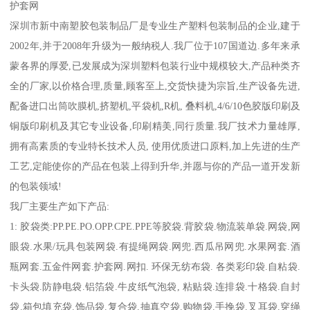
护套网
深圳市新中南塑胶包装制品厂是专业生产塑料包装制品的企业,建于
2002年,并于2008年升级为一般纳税人.我厂位于107国道边.多年来承
蒙各界的厚爱,已发展成为深圳塑料包装行业中规模较大,产品种类齐
全的厂家,以价格合理,质量,顾客至上,交货快捷为宗旨,生产设备先进,
配备进口出筒吹膜机,挤塑机,平袋机,R机, 叠料机,4/6/10色胶版印刷及
铜版印刷机及其它专业设备,印刷精美,同行质量.我厂技术力量雄厚,
拥有高素质的专业特长技术人员, 使用优质进口原料,加上先进的生产
工艺,定能使你的产品在包装上得到升华,并愿与你的产品一道开发新
的包装领域!
我厂主要生产如下产品:
1: 胶袋类:PP.PE.PO.OPP.CPE.PPE等胶袋.背胶袋.物流装单袋.网袋,网
眼袋.水果/玩具包装网袋.有提绳网袋.网兜.西瓜吊网兜.水果网套.酒
瓶网套.五金件网套.护套网.网扣. 环保无纺布袋. 各类彩印袋.自粘袋.
卡头袋.防静电袋.铝箔袋.牛皮纸气泡袋, 粘贴袋.连排袋.十格袋.自封
袋.箱包填充袋.饰品袋.复合袋.抽真空袋.购物袋.手挽袋.叉耳袋.穿绳