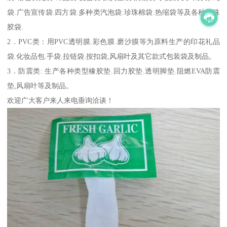
袋.广告宣传袋.四方袋.多种类汽泡袋.珍珠棉袋.热缩袋等及各种特殊
胶袋.
2．PVC类：用PVC透明膜.彩色膜.磨沙膜等为原料生产的印花礼品
袋.化妆品包.手袋.拉链袋.按扣袋,风扇叶及其它款式包装袋及制品。
3．防震类: 生产各种类型橡胶垫.回力胶垫.透明脚垫.阻燃EVA防震
垫,风扇叶等及制品。
欢迎广大客户来人来电垂询洽谈！