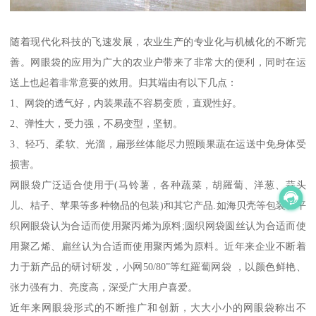
随着现代化科技的飞速发展，农业生产的专业化与机械化的不断完
善。网眼袋的应用为广大的农业户带来了非常大的便利，同时在运
送上也起着非常意要的效用。归其端由有以下几点：
1、网袋的透气好，内装果蔬不容易变质，直观性好。
2、弹性大，受力强，不易变型，坚韧。
3、轻巧、柔软、光溜，扁形丝体能尽力照顾果蔬在运送中免身体受
损害。
网眼袋广泛适合使用于(马铃薯，各种蔬菜，胡羅蔔、洋葱、蒜头
儿、桔子、苹果等多种物品的包装)和其它产品.如海贝壳等包装。平
织网眼袋认为合适而使用聚丙烯为原料;圆织网袋圆丝认为合适而使
用聚乙烯、扁丝认为合适而使用聚丙烯为原料。近年来企业不断着
力于新产品的研讨研发，小网50/80”等红羅蔔网袋 ，以颜色鲜艳、
张力强有力、亮度高，深受广大用户喜爱。
近年来网眼袋形式的不断推广和创新，大大小小的网眼袋称出不