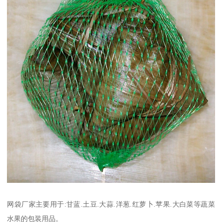
网袋厂家主要用于:甘蓝.土豆.大蒜.洋葱.红萝卜.苹果.大白菜等蔬菜
水果的包装用品。