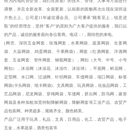
转为内地民营企业，我们在原老厂的技术、管理、人事等方面进行
调整，并且全新改革、全面更新，以崭新的面貌再次出现在深圳这
片热土上。公司是11年诚信通会员。 公司秉承“顾客至上，锐意进
取”的经营理念，坚持“客户”的原则为广大客户提供的服务，我们以
的产品，诚信的服务面向各位客商。电话：/，期待您的来电。
(网兜、深圳五金网套，玫瑰网套，水果网袋、蔬菜网袋、生姜网
袋、大蒜网袋、鸡蛋网袋、干果网袋)，网套（红酒网套、洋酒网
套、五金网套、管件网套、钢瓶网套），网扣（大号、中号、小号
网扣），沐浴网（沐浴花、沐浴巾、沐浴球），平面网，鲜花网，
定型网、水口网、过滤网、针织网袋、车缝网袋，缩口网袋、标签
网袋(卡头网袋、纸卡网袋)、文具网袋、玩具网袋，化妆品网袋，工
艺品网袋，尼龙网袋、穿绳网袋，车缝网，挤出网，防鸟网，菱形
网袋及各种加粗加宽特制降解网袋，降解网套等工业产品、农贸产
品包装网。种类超多，规格齐全。颜色精美。
产品广泛用于玩具，礼品，文具，日用品，化工，农贸产品，电子
五金，水果蔬菜，酒类包装等