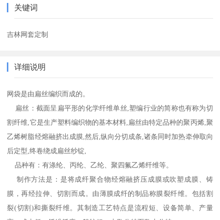
关键词
吉林网套定制
详细说明
网袋是由扁丝编织而成的。
扁丝：截面呈扁平形的化学纤维单丝,塑编行业的简称也有称为切
割纤维,它是生产塑料编织物的基本材料,扁丝由特定品种的聚丙烯,聚
乙烯树脂经熔融挤出成膜,然后,纵向分切成条,诸条同时加热牵伸取向
后定型,终卷绕成扁丝纱锭,
品种有：有涤纶、丙纶、乙纶、聚四氟乙烯纤维等。
制作方法是：是将成纤聚合物经熔融挤压成膜或吹塑成膜、铸
膜，再经拉伸、切割而成。由薄膜成纤的制品称膜裂纤维。包括割
裂(切割)和撕裂纤维。其制造工艺特点是流程短、设备简单、产量