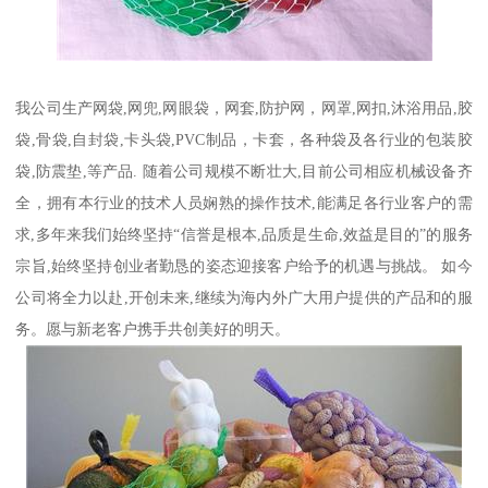
我公司生产网袋,网兜,网眼袋，网套,防护网，网罩,网扣,沐浴用品,胶
袋,骨袋,自封袋,卡头袋,PVC制品，卡套，各种袋及各行业的包装胶
袋,防震垫,等产品. 随着公司规模不断壮大,目前公司相应机械设备齐
全，拥有本行业的技术人员娴熟的操作技术,能满足各行业客户的需
求,多年来我们始终坚持“信誉是根本,品质是生命,效益是目的”的服务
宗旨,始终坚持创业者勤恳的姿态迎接客户给予的机遇与挑战。 如今
公司将全力以赴,开创未来,继续为海内外广大用户提供的产品和的服
务。愿与新老客户携手共创美好的明天。