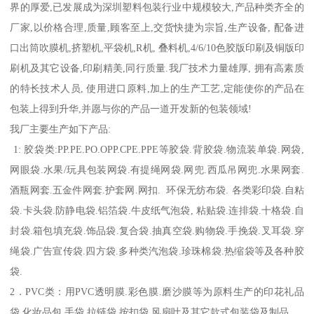
界的厚爱,已发展成为深圳塑料包装行业中规模较大,产品种类齐全的
厂家,以价格合理,质量,顾客至上,交货快捷为宗旨,生产设备, 配备进
口出筒吹膜机,挤塑机,平袋机,R机, 叠料机,4/6/10色胶版印刷及铜版印
刷机及其它设备,印刷精美,同行质量.我厂技术力量雄厚, 拥有高素质
的特长技术人员, 使用进口原料,加上的生产工艺,定能使你的产品在
包装上得到升华,并愿与你的产品一道开发新的包装领域!
我厂主要生产如下产品:
1: 胶袋类:PP.PE.PO.OPP.CPE.PPE等胶袋.背胶袋.物流装单袋.网袋,
网眼袋.水果/玩具包装网袋.有提绳网袋.网兜.西瓜吊网兜.水果网套.
酒瓶网套.五金件网套.护套网.网扣. 环保无纺布袋. 各类彩印袋.自粘
袋.卡头袋.防静电袋.铝箔袋.牛皮纸气泡袋, 粘贴袋.连排袋.十格袋.自
封袋.箱包填充袋.饰品袋.复合袋.抽真空袋.购物袋.手挽袋.叉耳袋.穿
绳袋.广告宣传袋.四方袋.多种类汽泡袋.珍珠棉袋.热缩袋等及各种胶
袋.
2．PVC类：用PVC透明膜.彩色膜.磨沙膜等为原料生产的印花礼品
袋.化妆品包.手袋.拉链袋.按扣袋,风扇叶及其它款式包装袋及制品。