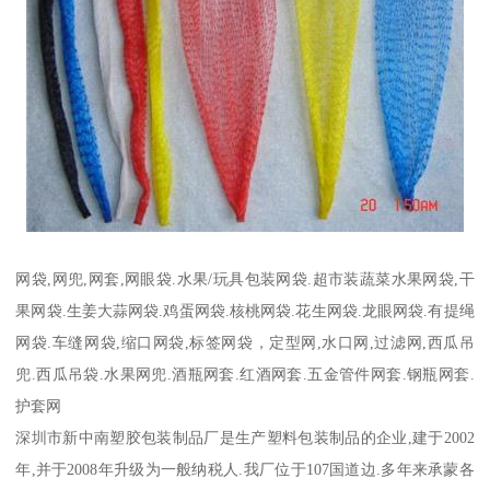
网袋,网兜,网套,网眼袋.水果/玩具包装网袋.超市装蔬菜水果网袋,干
果网袋.生姜大蒜网袋.鸡蛋网袋.核桃网袋.花生网袋.龙眼网袋.有提绳
网袋.车缝网袋,缩口网袋,标签网袋，定型网,水口网,过滤网,西瓜吊
兜.西瓜吊袋.水果网兜.酒瓶网套.红酒网套.五金管件网套.钢瓶网套.
护套网
深圳市新中南塑胶包装制品厂是生产塑料包装制品的企业,建于2002
年,并于2008年升级为一般纳税人.我厂位于107国道边.多年来承蒙各