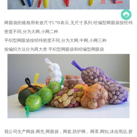
网眼袋的规格用有效尺寸L*B表示,无尺寸系列.经编型网眼袋按经纬
密度不同,分为大网,小网二种.
平织型网眼袋按经纬密度不同,分为大网,中网,小网三种.
按编织方法分为两大类:平织型网眼袋和经编型网眼袋.
我公司生产网袋,网兜,网眼袋，网套,防护网，网罩,网扣,沐浴用品,胶