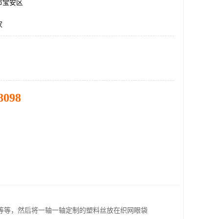
市宝安区
家
8098
等等，然后将一轴一轴定制的塑料丝放在织网眼袋