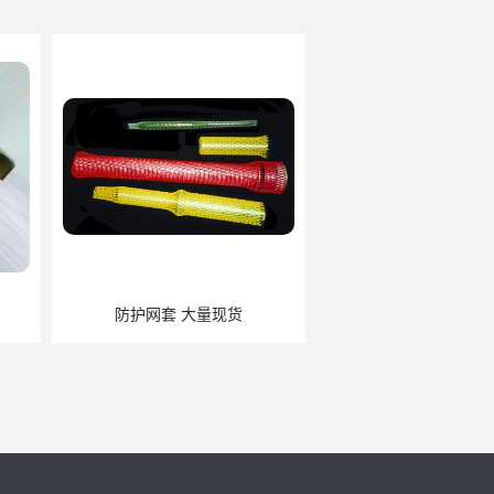
套 大量现货
粽子网兜 网袋供应厂家