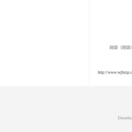
网袋（网袋
http://www.wjbzzp.
Develop