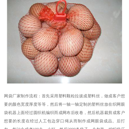
网袋厂家制作流程：首先采用塑料颗粒拉拔成塑料丝，做成客户想
要的颜色宽度厚度等等，然后将一轴一轴定制的塑料丝放在织网眼
袋机器上面经过圆织机编织而成网布后收卷，然后机器裁剪成客户
想要的长度在经过人工包边穿口绳从而制作成网眼袋成品。后打