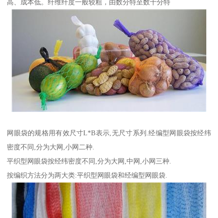
高、成本低。纤维纤度一般较粗，由数分特至数十分特
网眼袋的规格用有效尺寸L*B表示,无尺寸系列.经编型网眼袋按经纬
密度不同,分为大网,小网二种.
平织型网眼袋按经纬密度不同,分为大网,中网,小网三种.
按编织方法分为两大类:平织型网眼袋和经编型网眼袋.