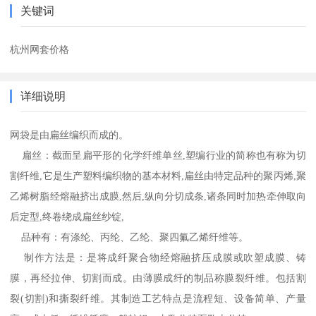
关键词
杭州网套价格
详细说明
网袋是由扁丝编织而成的。
扁丝：截面呈扁平形的化学纤维单丝,塑编行业的简称也有称为切
割纤维,它是生产塑料编织物的基本材料,扁丝由特定品种的聚丙烯,聚
乙烯树脂经熔融挤出成膜,然后,纵向分切成条,诸条同时加热牵伸取向
后定型,终卷绕成扁丝纱锭,
品种有：有涤纶、丙纶、乙纶、聚四氟乙烯纤维等。
制作方法是：是将成纤聚合物经熔融挤压成膜或吹塑成膜、铸
膜，再经拉伸、切割而成。由薄膜成纤的制品称膜裂纤维。包括割
裂(切割)和撕裂纤维。其制造工艺特点是流程短、设备简单、产量