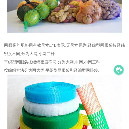
网眼袋的规格用有效尺寸L*B表示,无尺寸系列.经编型网眼袋按经纬
密度不同,分为大网,小网二种.
平织型网眼袋按经纬密度不同,分为大网,中网,小网三种.
按编织方法分为两大类:平织型网眼袋和经编型网眼袋.