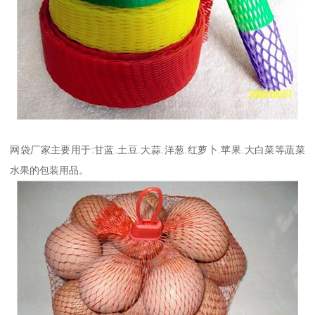
网袋厂家主要用于:甘蓝.土豆.大蒜.洋葱.红萝卜.苹果.大白菜等蔬菜
水果的包装用品。