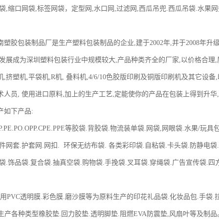
袋,缩口网袋,标签网袋，定型网,水口网,过滤网,西瓜吊兜.西瓜吊袋.水果网
塑胶包装制品厂是生产塑料包装制品的企业,建于2002年,并于2008年升
发展成为深圳塑料包装行业中规模较大,产品种类齐全的厂家,以价格合理,质
,挤塑机,平袋机,R机, 叠料机,4/6/10色胶版印刷及铜版印刷机及其它设
术人员, 使用进口原料,加上的生产工艺,定能使你的产品在包装上得到
产如下产品:
PP.PE.PO.OPP.CPE.PPE等胶袋.背胶袋.物流装单袋.网袋,网眼袋.水果
件网套.护套网.网扣. 环保无纺布袋. 各类彩印袋.自粘袋.卡头袋.防静电袋
袋.饰品袋.复合袋.抽真空袋.购物袋.手挽袋.叉耳袋.穿绳袋.广告宣传袋.
：用PVC透明膜.彩色膜.磨沙膜等为原料生产的印花礼品袋.化妆品包.手袋
 生产各种类型橡胶垫.回力胶垫.透明脚垫.阻燃EVA防震垫,风扇叶等及制