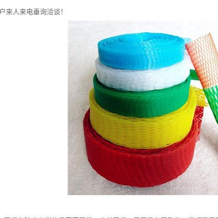
户来人来电垂询洽谈！