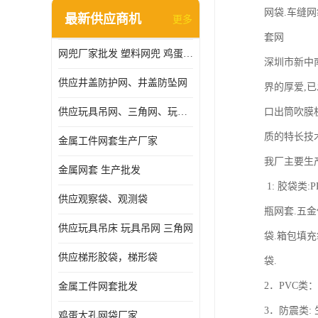
网袋.车缝网
最新供应商机
更多
套网
网兜厂家批发 塑料网兜 鸡蛋网兜
深圳市新中南
供应井盖防护网、井盖防坠网
界的厚爱,已
供应玩具吊网、三角网、玩具吊床
口出筒吹膜机
质的特长技
金属工件网套生产厂家
我厂主要生
金属网套 生产批发
1: 胶袋类:
供应观察袋、观测袋
瓶网套.五金
供应玩具吊床 玩具吊网 三角网
袋.箱包填充
供应梯形胶袋，梯形袋
袋.
2．PVC类
金属工件网套批发
3．防震类:
鸡蛋大孔网袋厂家