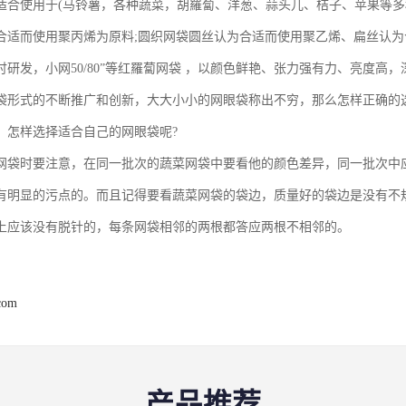
适合使用于(马铃薯，各种蔬菜，胡羅蔔、洋葱、蒜头儿、桔子、苹果等多
合适而使用聚丙烯为原料;圆织网袋圆丝认为合适而使用聚乙烯、扁丝认
讨研发，小网50/80”等红羅蔔网袋 ，以颜色鲜艳、张力强有力、亮度高
袋形式的不断推广和创新，大大小小的网眼袋称出不穷，那么怎样正确的
，怎样选择适合自己的网眼袋呢?
网袋时要注意，在同一批次的蔬菜网袋中要看他的颜色差异，同一批次中
有明显的污点的。而且记得要看蔬菜网袋的袋边，质量好的袋边是没有不
上应该没有脱针的，每条网袋相邻的两根都答应两根不相邻的。
com
产品推荐