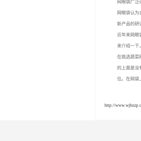
网眼袋广泛
网眼袋认为
新产品的研
近年来网眼
来介绍一下
在挑选蔬菜
的上面是没
位。在网袋
http://www.wjbzzp.