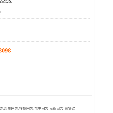
市宝安区
制
8098
袋.鸡蛋网袋.核桃网袋.花生网袋.龙眼网袋.有提绳