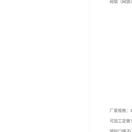
网袋（网袋
厂家规格：40X
可加工定做
袋封口绳子