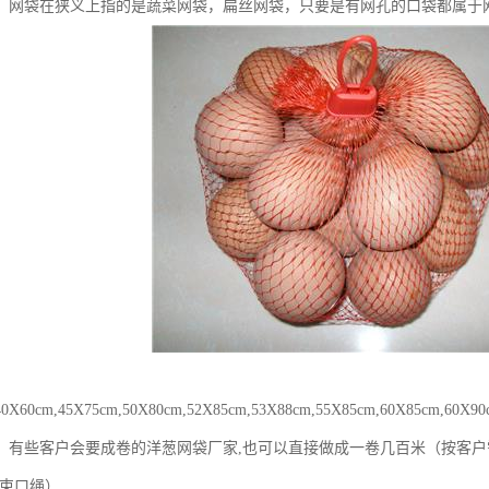
）网袋在狭义上指的是蔬菜网袋，扁丝网袋，只要是有网孔的口袋都属于
60cm,45X75cm,50X80cm,52X85cm,53X88cm,55X85cm,60X85cm,
！有‪些客户会要成卷的洋葱网袋厂家,也可以直接做成一卷几百米（按客
(束口绳）