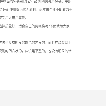
种物品的包装)和其它产品.如海贝壳等包装。平织
为合适而使用聚丙烯为原料。近年来企业不断着力于
，深受广大用户喜爱。
选择质量好，适合自己的网眼袋呢?下面就为大家
应该是没有明显的颜色的差异的。而且在蔬菜网上
规则的凹凸状的，应该是平整的，也没有明显的错