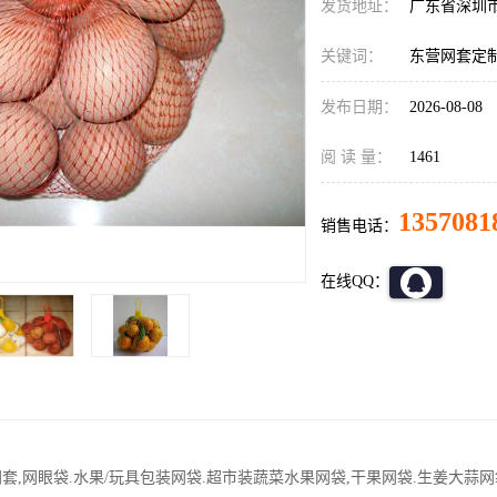
发货地址：
广东省深圳
关键词：
东营网套定
发布日期：
2026-08-08
阅 读 量：
1461
1357081
销售电话：
在线QQ：
网套,网眼袋.水果/玩具包装网袋.超市装蔬菜水果网袋,干果网袋.生姜大蒜网