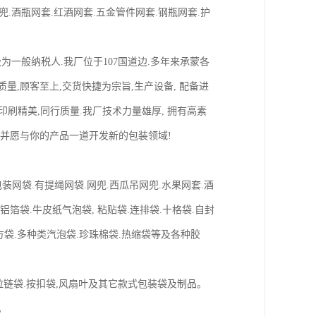
兜.酒瓶网套.红酒网套.五金管件网套.钢瓶网套.护
级为一般纳税人.我厂位于107国道边.多年来承蒙各
量,顾客至上,交货快捷为宗旨,生产设备, 配备进
备,印刷精美,同行质量.我厂技术力量雄厚, 拥有高素
升华,并愿与你的产品一道开发新的包装领域!
/玩具包装网袋.有提绳网袋.网兜.西瓜吊网兜.水果网套.酒
.铝箔袋.牛皮纸气泡袋, 粘贴袋.连排袋.十格袋.自封
四方袋.多种类汽泡袋.珍珠棉袋.热缩袋等及各种胶
.拉链袋.按扣袋,风扇叶及其它款式包装袋及制品。
品。