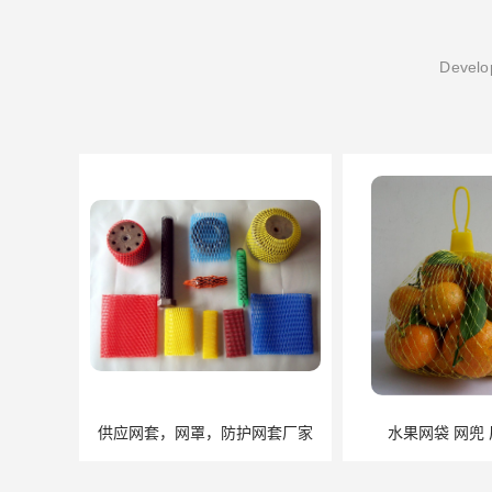
Develop
网套厂家
水果网袋 网兜 厂家直销
金属网套 