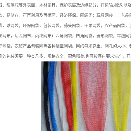
器、玻璃瓶等外表面，木材家具，保护表层及边缘部分，在运输,搬运,以
软，易储存，可再利用及再循环，经济环保。网袋类：玩具网袋，工艺品
袋，球网袋，环保网袋，包装网袋，蒜头网袋，干果网袋，农产品网袋，
纶网布，尼龙网布，丙纶网布）六角网袋，四角网袋，菱形网袋，车缝网
兜网袋，农贸产品包装网等各种袋型网袋。网的每米克重、网孔的大小、
品的包装须要，种类凡多，规格齐全，配色精美,也可按客户要求生产，