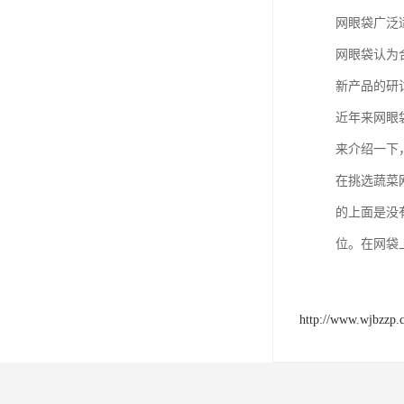
网眼袋广泛
网眼袋认为
新产品的研
近年来网眼
来介绍一下
在挑选蔬菜
的上面是没
位。在网袋
http://www.wjbzzp.