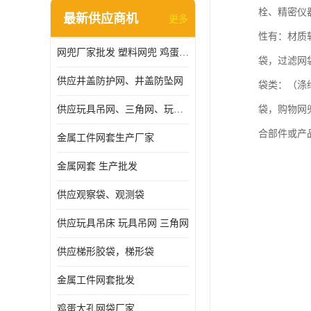
栓、精密仪
最新供应商机
更多
性有：材质
网兜厂家批发 塑料网兜 鸡蛋网兜
袋，过滤网
供应井盖防护网、井盖防坠网
袋类：（涤
供应玩具吊网、三角网、玩具吊床
袋，购物网
合部件或产
金属工件网套生产厂家
金属网套 生产批发
供应观察袋、观测袋
供应玩具吊床 玩具吊网 三角网
供应梯形胶袋，梯形袋
金属工件网套批发
鸡蛋大孔网袋厂家