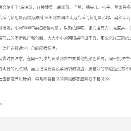
适合使用于(马铃薯，各种蔬菜，胡羅蔔、洋葱、蒜头儿、桔子、苹果等多
合适而使用聚丙烯为原料;圆织网袋圆丝认为合适而使用聚乙烯、扁丝认
讨研发，小网50/80”等红羅蔔网袋 ，以颜色鲜艳、张力强有力、亮度高
袋形式的不断推广和创新，大大小小的网眼袋称出不穷，那么怎样正确的
，怎样选择适合自己的网眼袋呢?
网袋时要注意，在同一批次的蔬菜网袋中要看他的颜色差异，同一批次中
有明显的污点的。而且记得要看蔬菜网袋的袋边，质量好的袋边是没有不
上应该没有脱针的，每条网袋相邻的两根都答应两根不相邻的。
com