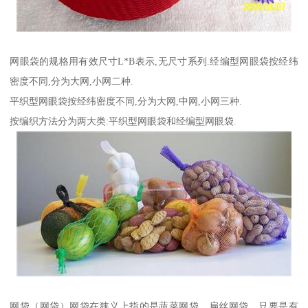
网眼袋的规格用有效尺寸L*B表示,无尺寸系列.经编型网眼袋按经纬
密度不同,分为大网,小网二种.
平织型网眼袋按经纬密度不同,分为大网,中网,小网三种.
按编织方法分为两大类:平织型网眼袋和经编型网眼袋.
网袋（网袋）网袋在狭义上指的是蔬菜网袋，扁丝网袋，只要是有