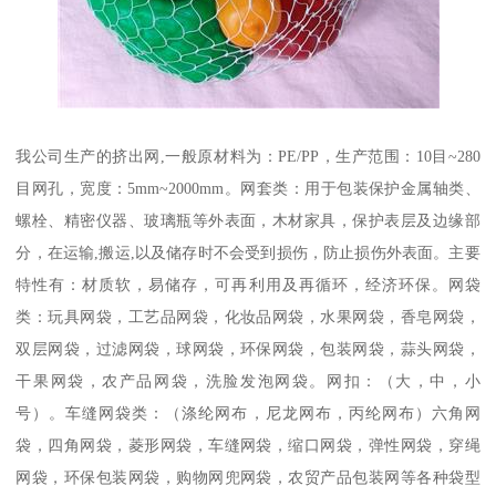
我公司生产的挤出网,一般原材料为：PE/PP，生产范围：10目~280
目网孔，宽度：5mm~2000mm。网套类：用于包装保护金属轴类、
螺栓、精密仪器、玻璃瓶等外表面，木材家具，保护表层及边缘部
分，在运输,搬运,以及储存时不会受到损伤，防止损伤外表面。主要
特性有：材质软，易储存，可再利用及再循环，经济环保。网袋
类：玩具网袋，工艺品网袋，化妆品网袋，水果网袋，香皂网袋，
双层网袋，过滤网袋，球网袋，环保网袋，包装网袋，蒜头网袋，
干果网袋，农产品网袋，洗脸发泡网袋。网扣：（大，中，小
号）。车缝网袋类：（涤纶网布，尼龙网布，丙纶网布）六角网
袋，四角网袋，菱形网袋，车缝网袋，缩口网袋，弹性网袋，穿绳
网袋，环保包装网袋，购物网兜网袋，农贸产品包装网等各种袋型