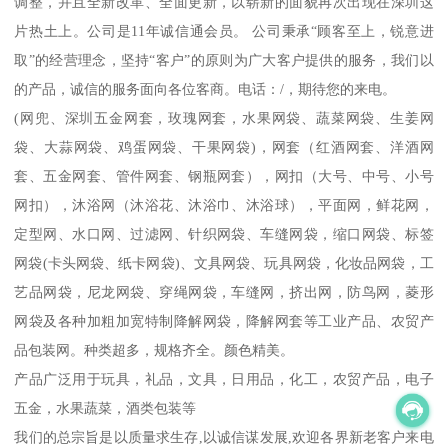
调整，并且全新改革、全面更新，以崭新的面貌再次出现在深圳这
片热土上。公司是11年诚信通会员。 公司秉承“顾客至上，锐意进
取”的经营理念，坚持“客户”的原则为广大客户提供的服务，我们以
的产品，诚信的服务面向各位客商。电话：/，期待您的来电。
(网兜、深圳五金网套，玫瑰网套，水果网袋、蔬菜网袋、生姜网
袋、大蒜网袋、鸡蛋网袋、干果网袋)，网套（红酒网套、洋酒网
套、五金网套、管件网套、钢瓶网套），网扣（大号、中号、小号
网扣），沐浴网（沐浴花、沐浴巾、沐浴球），平面网，鲜花网，
定型网、水口网、过滤网、针织网袋、车缝网袋，缩口网袋、标签
网袋(卡头网袋、纸卡网袋)、文具网袋、玩具网袋，化妆品网袋，工
艺品网袋，尼龙网袋、穿绳网袋，车缝网，挤出网，防鸟网，菱形
网袋及各种加粗加宽特制降解网袋，降解网套等工业产品、农贸产
品包装网。种类超多，规格齐全。颜色精美。
产品广泛用于玩具，礼品，文具，日用品，化工，农贸产品，电子
五金，水果蔬菜，酒类包装等
我们的总宗旨是以质量求生存,以诚信谋发展,欢迎各界新老客户来电