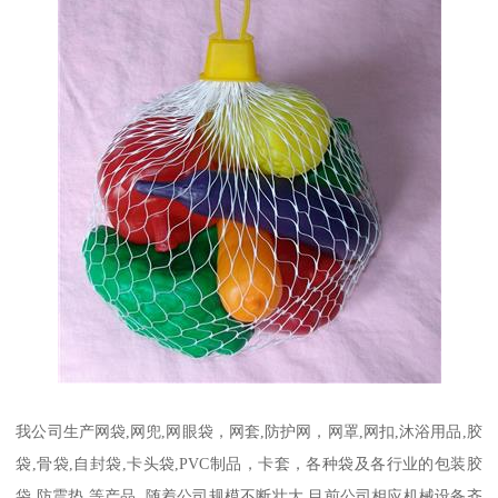
我公司生产网袋,网兜,网眼袋，网套,防护网，网罩,网扣,沐浴用品,胶
袋,骨袋,自封袋,卡头袋,PVC制品，卡套，各种袋及各行业的包装胶
袋,防震垫,等产品. 随着公司规模不断壮大,目前公司相应机械设备齐