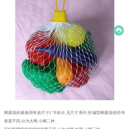
网眼袋的规格用有效尺寸L*B表示,无尺寸系列.经编型网眼袋按经纬
密度不同,分为大网,小网二种.