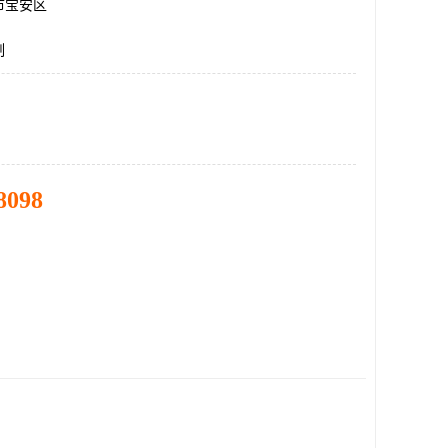
市宝安区
制
8098