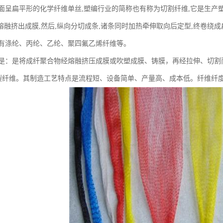
呈扁平形的化学纤维单丝,塑编行业的简称也有称为切割纤维,它是生产塑
熔融挤出成膜,然后,纵向分切成条,诸条同时加热牵伸取向后定型,终卷绕成
涤纶、丙纶、乙纶、聚四氟乙烯纤维等。
：是将成纤聚合物经熔融挤压成膜或吹塑成膜、铸膜，再经拉伸、切割
撕裂纤维。其制造工艺特点是流程短、设备简单、产量高、成本低。纤维纤