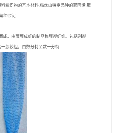
料编织物的基本材料,扁丝由特定品种的聚丙烯,聚
扁丝纱锭,
而成。由薄膜成纤的制品称膜裂纤维。包括割裂
度一般较粗，由数分特至数十分特