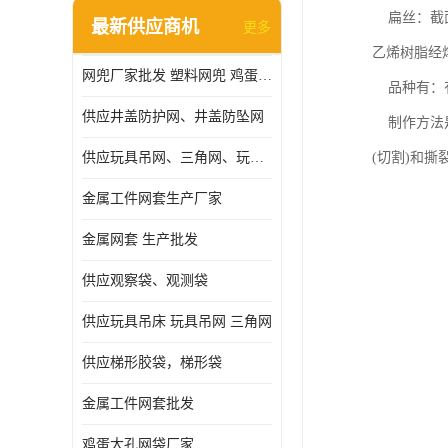
扁丝：截面
最新供应商机
更多
乙烯树脂经
网兜厂家批发 塑料网兜 鸡蛋网兜
品种有：有
供应井盖防护网、井盖防坠网
制作方法是
供应玩具吊网、三角网、玩具吊床
(切割)和
金属工件网套生产厂家
金属网套 生产批发
供应观察袋、观测袋
供应玩具吊床 玩具吊网 三角网
供应梯形胶袋，梯形袋
金属工件网套批发
鸡蛋大孔网袋厂家