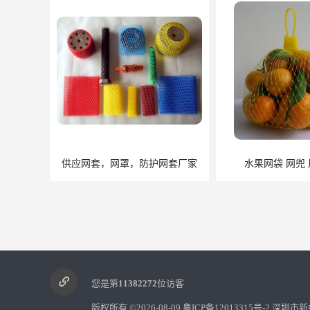
供应网套，网罩，防护网套厂家
水果网袋 网兜
您是第
11382272
位访客
版权所有 ©2026-08-09
粤ICP备12013315号-2
深圳市新