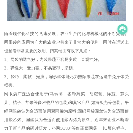
随着现代化科技的飞速发展，农业生产的化与机械化的不断完善。
网眼袋的应用为广大的农业户带来了非常大的便利，同时在运送上
也起着非常意要的效用。归其端由有以下几点：
1、网袋的透气好，内装果蔬不容易变质，直观性好。
2、弹性大，受力强，不易变型，坚韧。
3、轻巧、柔软、光溜，扁形丝体能尽力照顾果蔬在运送中免身体受
损害。
网眼袋广泛适合使用于(马铃薯，各种蔬菜，胡羅蔔、洋葱、蒜头
儿、桔子、苹果等多种物品的包装)和其它产品.如海贝壳等包装。平
织网眼袋认为合适而使用聚丙烯为原料;圆织网袋圆丝认为合适而使
用聚乙烯、扁丝认为合适而使用聚丙烯为原料。近年来企业不断着
力于新产品的研讨研发，小网50/80”等红羅蔔网袋 ，以颜色鲜艳、