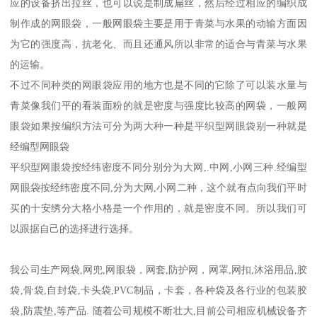
应的设备挤出拉丝，也可以说是制成扁丝，然后经过相应的编织成
制作成的网眼袋，一般网眼袋主要是用于青菜与水果的动输方面因
为它的强度高，抗老化、而且还通风所以非常的适合与青菜与水果
的运输。
不过不同种类的网眼袋应用的地方也是不同的它除了可以装水量与
青菜像我们平的看装面粉的就是密度与强度比较高的网袋，一般网
眼袋如果按编织方法可分为两大种一种是平织型网眼袋别一种就是
经编型网眼袋
平织型网眼袋按经纬密度不同分别分为大网,.中网,小网三种.经编型
网眼袋按经纬密度不同,分为大网,小网二种，这个就有点向我们平时
买的十安绣分大格小格是一个作用的，就是密度不同。所以我们可
以跟据自己的选择进行选择。
我公司生产网袋,网兜,网眼袋，网套,防护网，网罩,网扣,沐浴用品,胶
袋,骨袋,自封袋,卡头袋,PVC制品，卡套，各种袋及各行业的包装胶
袋,防震垫,等产品. 随着公司规模不断壮大,目前公司相应机械设备齐