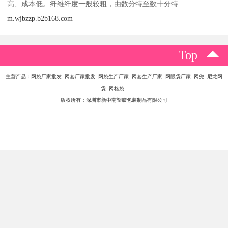
高、成本低。纤维纤度一般较粗，由数分特至数十分特
m.wjbzzp.b2b168.com
Top
主营产品：网袋厂家批发 网套厂家批发 网袋生产厂家 网套生产厂家 网眼袋厂家 网兜 尼龙网
袋 网格袋
版权所有：深圳市新中南塑胶包装制品有限公司