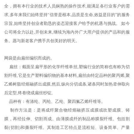
全，拥有本行业的技术人员娴熟的操作技术,能满足各行业客户的需
求,多年来我们始终坚持“信誉是根本,品质是生命,效益是目的”的服务
宗旨,始终坚持创业者勤恳的姿态迎接客户给予的机遇与挑战。 如今
公司将全力以赴,开创未来,继续为海内外广大用户提供的产品和的服
务。愿与新老客户携手共创美好的明天。
网袋是由扁丝编织而成的。
扁丝：截面呈扁平形的化学纤维单丝,塑编行业的简称也有称为切
割纤维,它是生产塑料编织物的基本材料,扁丝由特定品种的聚丙烯,聚
乙烯树脂经熔融挤出成膜,然后,纵向分切成条,诸条同时加热牵伸取向
后定型,终卷绕成扁丝纱锭,
品种有：有涤纶、丙纶、乙纶、聚四氟乙烯纤维等。
制作方法是：是将成纤聚合物经熔融挤压成膜或吹塑成膜、铸
膜，再经拉伸、切割而成。由薄膜成纤的制品称膜裂纤维。包括割
裂(切割)和撕裂纤维。其制造工艺特点是流程短、设备简单、产量