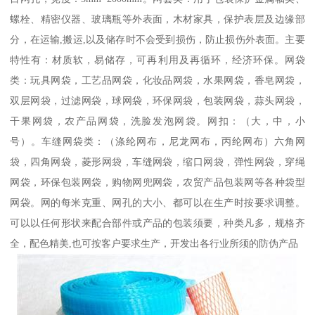
螺栓、精密仪器、玻璃瓶等外表面，木材家具，保护表层及边缘部
分，在运输,搬运,以及储存时不会受到损伤，防止损伤外表面。主要
特性有：材质软，易储存，可再利用及再循环，经济环保。网袋
类：玩具网袋，工艺品网袋，化妆品网袋，水果网袋，香皂网袋，
双层网袋，过滤网袋，球网袋，环保网袋，包装网袋，蒜头网袋，
干果网袋，农产品网袋，洗脸发泡网袋。网扣：（大，中，小
号）。车缝网袋类：（涤纶网布，尼龙网布，丙纶网布）六角网
袋，四角网袋，菱形网袋，车缝网袋，缩口网袋，弹性网袋，穿绳
网袋，环保包装网袋，购物网兜网袋，农贸产品包装网等各种袋型
网袋。网的每米克重、网孔的大小、都可以在生产时按要求调整。
可以以任何形状来配合部件或产品的包装须要，种类凡多，规格齐
全，配色精美,也可按客户要求生产，开发出各行业所须的防伪产品