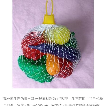
我公司生产的挤出网,一般原材料为：PE/PP，生产范围：10目~280
目网孔，宽度：5mm~2000mm。网套类：用于包装保护金属轴类、