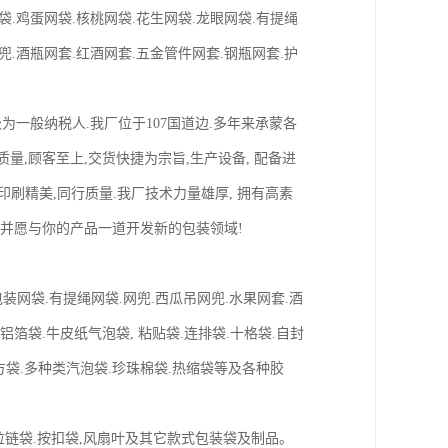
袋.鸡蛋网袋.核桃网袋.花生网袋.龙眼网袋.有提绳
兜.酒瓶网套.红酒网套.五金管件网套.钢瓶网套.护
级为一般纳税人.我厂位于107国道边.多年来承蒙各
量,顾客至上,交货快捷为宗旨,生产设备, 配备进
备,印刷精美,同行质量.我厂技术力量雄厚, 拥有高素
升华,并愿与你的产品一道开发新的包装领域!
/玩具包装网袋.有提绳网袋.网兜.西瓜吊网兜.水果网套.酒
.铝箔袋.牛皮纸气泡袋, 粘贴袋.连排袋.十格袋.自封
四方袋.多种类汽泡袋.珍珠棉袋.热缩袋等及各种胶
.拉链袋.按扣袋,风扇叶及其它款式包装袋及制品。