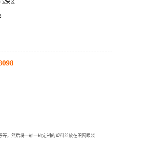
市宝安区
格
8098
等等，然后将一轴一轴定制的塑料丝放在织网眼袋