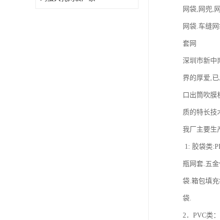
网袋,网兜,
网袋.车缝网
套网
深圳市新中南
界的厚爱,已
口出筒吹膜机
质的特长技
我厂主要生
1: 胶袋类:
瓶网套.五金
袋.箱包填充
袋.
2．PVC类