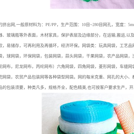
挤出网,一般原材料为：PE/PP，生产范围：10目~280目网孔，宽度：5
器、玻璃瓶等外表面，木材家具，保护表层及边缘部分，在运输,搬运,以
软，易储存，可再利用及再循环，经济环保。网袋类：玩具网袋，工艺品
袋，球网袋，环保网袋，包装网袋，蒜头网袋，干果网袋，农产品网袋，
纶网布，尼龙网布，丙纶网布）六角网袋，四角网袋，菱形网袋，车缝网
兜网袋，农贸产品包装网等各种袋型网袋。网的每米克重、网孔的大小、
品的包装须要，种类凡多，规格齐全，配色精美,也可按客户要求生产，