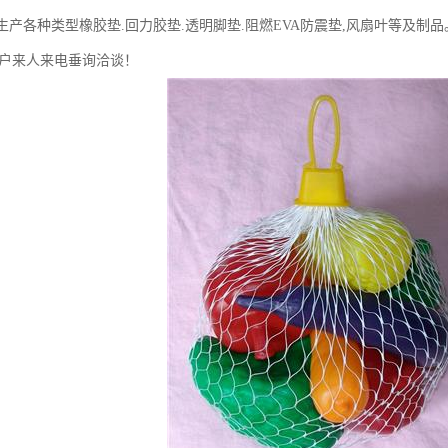
 生产各种类型橡胶垫.回力胶垫.透明脚垫.阻燃EVA防震垫,风扇叶等及制
户来人来电垂询洽谈！