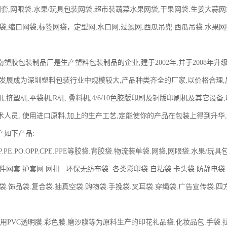
网套,网眼袋.水果/玩具包装网袋.超市装蔬菜水果网袋,干果网袋.生姜大蒜网
袋,缩口网袋,标签网袋，定型网,水口网,过滤网,西瓜吊兜.西瓜吊袋.水果网
塑胶包装制品厂是生产塑料包装制品的企业,建于2002年,并于2008年升
发展成为深圳塑料包装行业中规模较大,产品种类齐全的厂家,以价格合理,质
,挤塑机,平袋机,R机, 叠料机,4/6/10色胶版印刷及铜版印刷机及其它设
术人员, 使用进口原料,加上的生产工艺,定能使你的产品在包装上得到
产如下产品:
PP.PE.PO.OPP.CPE.PPE等胶袋.背胶袋.物流装单袋.网袋,网眼袋.水果
件网套.护套网.网扣. 环保无纺布袋. 各类彩印袋.自粘袋.卡头袋.防静电袋
袋.饰品袋.复合袋.抽真空袋.购物袋.手挽袋.叉耳袋.穿绳袋.广告宣传袋.
：用PVC透明膜.彩色膜.磨沙膜等为原料生产的印花礼品袋.化妆品包.手袋