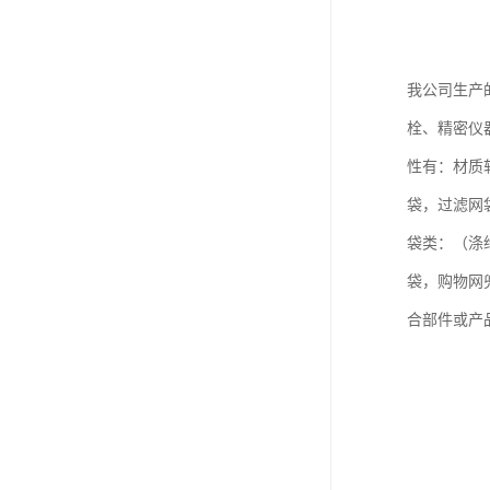
我公司生产的
栓、精密仪
性有：材质
袋，过滤网
袋类：（涤
袋，购物网
合部件或产