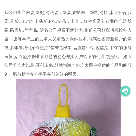
我公司生产网袋,网兜,网眼袋，网套,防护网，网罩,网扣,沐浴用品,胶
袋,骨袋,自封袋,卡头袋,PVC制品，卡套，各种袋及各行业的包装胶
袋,防震垫,等产品. 随着公司规模不断壮大,目前公司相应机械设备齐
全，拥有本行业的技术人员娴熟的操作技术,能满足各行业客户的需
求,多年来我们始终坚持“信誉是根本,品质是生命,效益是目的”的服务
宗旨,始终坚持创业者勤恳的姿态迎接客户给予的机遇与挑战。 如今
公司将全力以赴,开创未来,继续为海内外广大用户提供的产品和的服
务。愿与新老客户携手共创美好的明天。