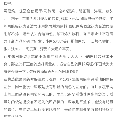
损害。
网眼袋广泛适合使用于(马铃薯，各种蔬菜，胡羅蔔、洋葱、蒜头
儿、桔子、苹果等多种物品的包装)和其它产品.如海贝壳等包装。平
织网眼袋认为合适而使用聚丙烯为原料;圆织网袋圆丝认为合适而使
用聚乙烯、扁丝认为合适而使用聚丙烯为原料。近年来企业不断着
力于新产品的研讨研发，小网50/80”等红羅蔔网袋 ，以颜色鲜艳、
张力强有力、亮度高，深受广大用户喜爱。
近年来网眼袋形式的不断推广和创新，大大小小的网眼袋称出不
穷，那么怎样正确的选择质量好，适合自己的网眼袋呢?下面就为大
家来介绍一下，怎样选择适合自己的网眼袋呢?
在挑选蔬菜网袋时要注意，在同一批次的蔬菜网袋中要看他的颜色
差异，同一批次中应该是没有明显的颜色的差异的。而且在蔬菜网
上的上面是没有明显的污点的。而且记得要看蔬菜网袋的袋边，质
量好的袋边是没有不规则的凹凸状的，应该是平整的，也没有明显
的错位。在网袋上应该没有脱针的，每条网袋相邻的两根都答应两
根不相邻的。