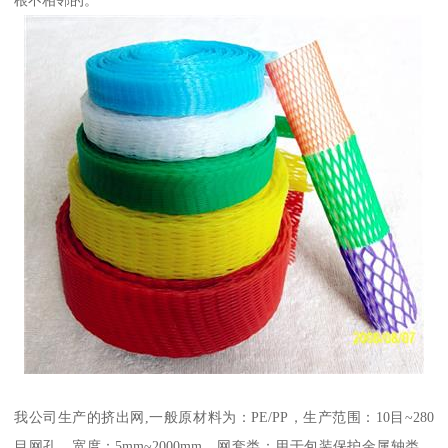
我公司生产的挤出网,一般原材料为：PE/PP，生产范围：10目~280
目网孔，宽度：5mm~2000mm。网套类：用于包装保护金属轴类、