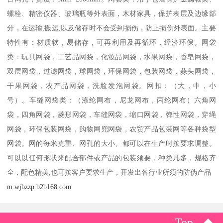
螺栓、精密仪器、玻璃瓶等外表面，木材家具，保护表层及边缘部
分，在运输,搬运,以及储存时不会受到损伤，防止损伤外表面。主要
特性有：材质软，易储存，可再利用及再循环，经济环保。网袋
类：玩具网袋，工艺品网袋，化妆品网袋，水果网袋，香皂网袋，
双层网袋，过滤网袋，球网袋，环保网袋，包装网袋，蒜头网袋，
干果网袋，农产品网袋，洗脸发泡网袋。网扣：（大，中，小
号）。车缝网袋类：（涤纶网布，尼龙网布，丙纶网布）六角网
袋，四角网袋，菱形网袋，车缝网袋，缩口网袋，弹性网袋，穿绳
网袋，环保包装网袋，购物网兜网袋，农贸产品包装网等各种袋型
网袋。网的每米克重、网孔的大小、都可以在生产时按要求调整。
可以以任何形状来配合部件或产品的包装须要，种类凡多，规格齐
全，配色精美,也可按客户要求生产，开发出各行业所须的防伪产品
m.wjbzzp.b2b168.com
Top