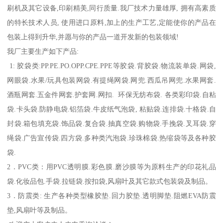
刷机及其它设备,印刷精美,同行质量.我厂技术力量雄厚, 拥有高素质
的特长技术人员, 使用进口原料,加上的生产工艺,定能使你的产品在
包装上得到升华,并愿与你的产品一道开发新的包装领域!
我厂主要生产如下产品:
1: 胶袋类:PP.PE.PO.OPP.CPE.PPE等胶袋.背胶袋.物流装单袋.网袋,
网眼袋.水果/玩具包装网袋.有提绳网袋.网兜.西瓜吊网兜.水果网套.
酒瓶网套.五金件网套.护套网.网扣. 环保无纺布袋. 各类彩印袋.自粘
袋.卡头袋.防静电袋.铝箔袋.牛皮纸气泡袋, 粘贴袋.连排袋.十格袋.自
封袋.箱包填充袋.饰品袋.复合袋.抽真空袋.购物袋.手挽袋.叉耳袋.穿
绳袋.广告宣传袋.四方袋.多种类汽泡袋.珍珠棉袋.热缩袋等及各种胶
袋.
2．PVC类：用PVC透明膜.彩色膜.磨沙膜等为原料生产的印花礼品
袋.化妆品包.手袋.拉链袋.按扣袋,风扇叶及其它款式包装袋及制品。
3．防震类: 生产各种类型橡胶垫.回力胶垫.透明脚垫.阻燃EVA防震
垫,风扇叶等及制品。