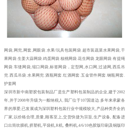
网袋,网兜,网套,网眼袋.水果/玩具包装网袋.超市装蔬菜水果网袋,干
果网袋.生姜大蒜网袋.鸡蛋网袋.核桃网袋.花生网袋.龙眼网袋.有提绳
网袋.车缝网袋,缩口网袋,标签网袋，定型网,水口网,过滤网,西瓜吊
兜.西瓜吊袋.水果网兜.酒瓶网套.红酒网套.五金管件网套.钢瓶网套.
护套网
深圳市新中南塑胶包装制品厂是生产塑料包装制品的企业,建于2002
年,并于2008年升级为一般纳税人.我厂位于107国道边.多年来承蒙各
界的厚爱,已发展成为深圳塑料包装行业中规模较大,产品种类齐全的
厂家,以价格合理,质量,顾客至上,交货快捷为宗旨,生产设备, 配备进
口出筒吹膜机,挤塑机,平袋机,R机, 叠料机,4/6/10色胶版印刷及铜版印