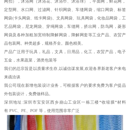
网扣），沐浴网（沐浴花、沐浴巾、沐浴球），平面网，鲜花网，
定型网、水口网、过滤网、针织网袋、车缝网袋，缩口网袋、标签
网袋(卡头网袋、纸卡网袋)、文具网袋、玩具网袋，化妆品网袋，工
艺品网袋，尼龙网袋、穿绳网袋，车缝网，挤出网，防鸟网，菱形
网袋及各种加粗加宽特制降解网袋，降解网套等工业产品、农贸产
品包装网。种类超多，规格齐全。颜色精美。
产品广泛用于玩具，礼品，文具，日用品，化工，农贸产品，电子
五金，水果蔬菜，酒类包装等
我们的总宗旨是以质量求生存,以诚信谋发展,欢迎各界新老客户来电
来函洽谈
我公司现在新增包装设计业务，可根据客户的要求免费为客户提品
外包装设计，免费做样品。
深圳地址:深圳市宝安区西乡崩山工业区一栋三楼*收缩膜*材料
有 PVC、PE、POF 等，使用范围非常广泛