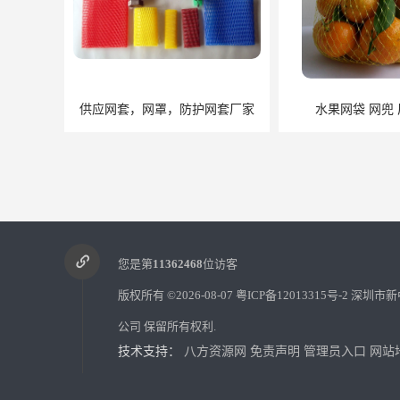
供应网套，网罩，防护网套厂家
水果网袋 网兜 
您是第
11362468
位访客
版权所有 ©2026-08-07
粤ICP备12013315号-2
深圳市新
公司
保留所有权利.
技术支持：
八方资源网
免责声明
管理员入口
网站
网套
蔬菜网