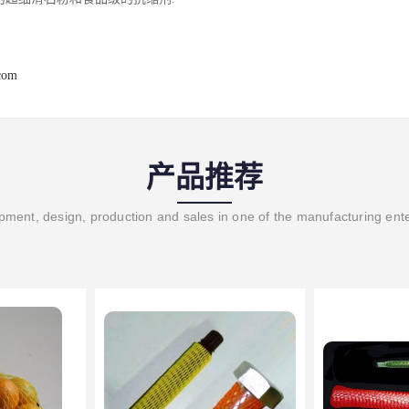
com
产品推荐
ment, design, production and sales in one of the manufacturing ent