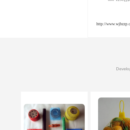
http://www.wjbzzp.
Develop