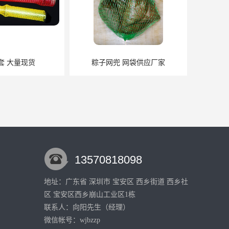
套 大量现货
粽子网兜 网袋供应厂家
13570818098
地址：广东省 深圳市 宝安区 西乡街道 西乡社
区 宝安区西乡崩山工业区1栋
护网套
塑料网套
联系人：向阳
先生
（经理）
微信帐号：wjbzzp