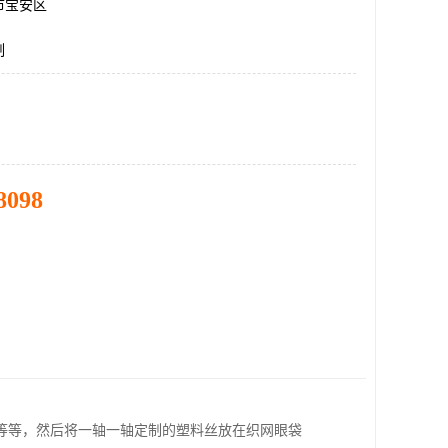
市宝安区
制
8098
等等，然后将一轴一轴定制的塑料丝放在织网眼袋