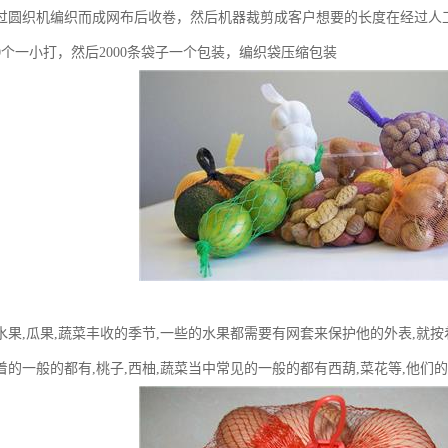
过圆织机编织而成网布后收卷，然后机器裁剪成客户想要的长度在经过人
00个一小打，然后2000条袋子一个包装，编织袋压缩包装
水果,瓜果,蔬菜丰收的季节,一些的水果都需要有网套来保护他的外表,就
着的一般的都有,桃子,西柚,蔬菜当中常见的一般的都有西葫,菜花等,他们的