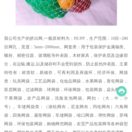
我公司生产的挤出网,一般原材料为：PE/PP，生产范围：10目~280
目网孔，宽度：5mm~2000mm。网套类：用于包装保护金属轴类、
螺栓、精密仪器、玻璃瓶等外表面，木材家具，保护表层及边缘部
分，在运输,搬运,以及储存时不会受到损伤，防止损伤外表面。主要
特性有：材质软，易储存，可再利用及再循环，经济环保。网袋
类：玩具网袋，工艺品网袋，化妆品网袋，水果网袋，香皂网袋，
双层网袋，过滤网袋，球网袋，环保网袋，包装网袋，蒜头网袋，
干果网袋，农产品网袋，洗脸发泡网袋。网扣：（大，中，小
号）。车缝网袋类：（涤纶网布，尼龙网布，丙纶网布）六角网
袋，四角网袋，菱形网袋，车缝网袋，缩口网袋，弹性网袋，穿绳
网袋，环保包装网袋，购物网兜网袋，农贸产品包装网等各种袋型