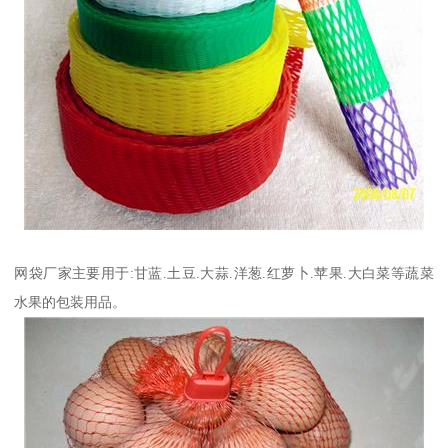
网袋厂家主要用于:甘蓝.土豆.大蒜.洋葱.红萝卜.苹果.大白菜等蔬菜
水果的包装用品。