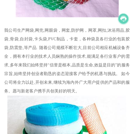
我公司生产网袋,网兜,网眼袋，网套,防护网，网罩,网扣,沐浴用品,胶
袋,骨袋,自封袋,卡头袋,PVC制品，卡套，各种袋及各行业的包装胶
袋,防震垫,等产品. 随着公司规模不断壮大,目前公司相应机械设备齐
全，拥有本行业的技术人员娴熟的操作技术,能满足各行业客户的需
求,多年来我们始终坚持“信誉是根本,品质是生命,效益是目的”的服务
宗旨,始终坚持创业者勤恳的姿态迎接客户给予的机遇与挑战。 如今
公司将全力以赴,开创未来,继续为海内外广大用户提供的产品和的服
务。愿与新老客户携手共创美好的明天。