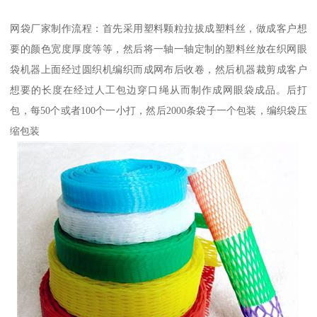
网袋厂家制作流程：首先采用塑料颗粒拉拔成塑料丝，做成客户想
要的颜色宽度厚度等等，然后将一轴一轴定制的塑料丝放在织网眼
袋机器上面经过圆织机编织而成网布后收卷，然后机器裁剪成客户
想要的长度在经过人工包边穿口绳从而制作成网眼袋成品。后打
包，每50个或者100个一小打，然后2000条袋子一个包装，编织袋压
缩包装