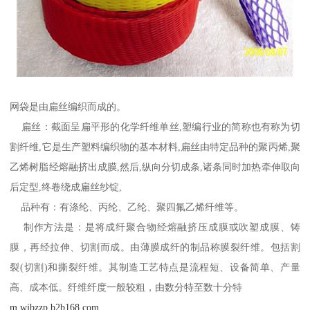
网袋是由扁丝编织而成的。
扁丝：截面呈扁平形的化学纤维单丝,塑编行业的简称也有称为切
割纤维,它是生产塑料编织物的基本材料,扁丝由特定品种的聚丙烯,聚
乙烯树脂经熔融挤出成膜,然后,纵向分切成条,诸条同时加热牵伸取向
后定型,终卷绕成扁丝纱锭,
品种有：有涤纶、丙纶、乙纶、聚四氟乙烯纤维等。
制作方法是：是将成纤聚合物经熔融挤压成膜或吹塑成膜、铸
膜，再经拉伸、切割而成。由薄膜成纤的制品称膜裂纤维。包括割
裂(切割)和撕裂纤维。其制造工艺特点是流程短、设备简单、产量
高、成本低。纤维纤度一般较粗，由数分特至数十分特
m.wjbzzp.b2b168.com