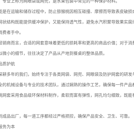
，专业上称为网眼袋或网兜，是水果包装中常见的一种保护材料。
能是在运输和储存过程中，防止猕猴桃因相互碰撞、摩擦而导致表皮破损
网状结构既能提供缓冲保护，又能保持透气性，避免水汽积聚导致果实腐
消费者手中。
经销商而言，合适的网套意味着更低的损耗率和更高的商品价值；对于消
似微小的细节，往往决定了产品从产地到餐桌的整体品质。
品质护航
深耕多年的我们，始终专注于各类网袋、网兜、网眼袋及防护网套的研发
全的机械设备与专业的技术团队，通过娴熟的操作工艺，确保每一件产品
桃网套采用食品级环保材料制作，柔软而富有弹性，网孔均匀细致，既能
到成品出厂，每一道工序都经过严格把控，确保产品安全、卫生、可靠。
服务为本