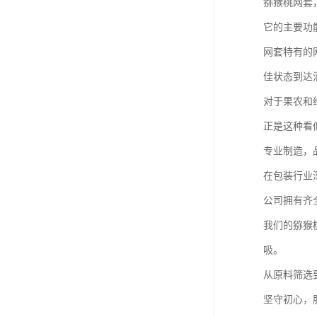
猕猴桃网套
它的主要功
网套特有的
佳状态到达
对于果农和
正是这种看
专业制造，
在包装行业
公司拥有齐
我们的猕猴
吸。
从原料筛选
坚守初心，