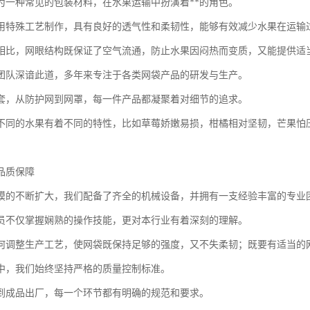
为一种常见的包装材料，在水果运输中扮演着**的角色。
用特殊工艺制作，具有良好的透气性和柔韧性，能够有效减少水果在运输
相比，网眼结构既保证了空气流通，防止水果因闷热而变质，又能提供适
团队深谙此道，多年来专注于各类网袋产品的研发与生产。
套，从防护网到网罩，每一件产品都凝聚着对细节的追求。
不同的水果有着不同的特性，比如草莓娇嫩易损，柑橘相对坚韧，芒果怕
品质保障
模的不断扩大，我们配备了齐全的机械设备，并拥有一支经验丰富的专业
员不仅掌握娴熟的操作技能，更对本行业有着深刻的理解。
何调整生产工艺，使网袋既保持足够的强度，又不失柔韧；既要有适当的
中，我们始终坚持严格的质量控制标准。
到成品出厂，每一个环节都有明确的规范和要求。