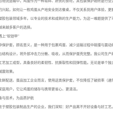
与物流运输中，鸡蛋作为一种易碎、娇贵的食材，其包装保护始终是行业
的兴起，如何让一枚鸡蛋从产地安全到达餐桌，不仅关系到用户体验，更
塑胶包装领域多年，以专业的技术和成熟的生产能力，为这一难题提供了
越来越多客户的选择。
上“软铠甲”
冲保护套，顾名思义，是一种用于包裹鸡蛋、减少运输过程中碰撞与震动的
与结构设计，将外部冲击力分散、吸收，从而保护蛋壳完整。我公司生产
工艺加工成型，具备良好的柔韧性、抗撕裂性和回弹性能。无论是单个独
减震效果。
生鲜配送、蛋品加工企业而言，使用这类保护套，不仅降低了破损率（通
家庭用户，它让鸡蛋的储存与携带更省心、更清洁。
备与技术，为品质护航
注于塑胶包装制品生产的企业，我们深知：好产品离不开好设备与好工艺