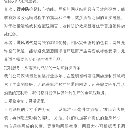
售陈列中尤为重要。
其次，
缓冲防护
是核心功能。网袋的网状结构具有天然的弹性，能
够有效吸收运输过程中的震动和冲击，减少酒瓶之间的直接碰撞。
对于批量运输或长途配送而言，这种防护效果显著优于普通塑料袋
或纸袋。
再者，
通风透气
是网袋的独特优势。相比完全密封的包装，网袋允
许空气流通，能够避免酒瓶因潮湿环境而产生霉变或标签受潮，尤
其适合需要长期仓储的酒类产品。
定制服务：从需求到成品的一站式解决方案
我们公司深耕塑胶包装行业多年，在透明塑料酒瓶网袋定制领域积
累了丰富的经验。无论是标准尺寸的通用网袋，还是需要匹配异形
酒瓶的定制款，我们都能提供从设计到生产的全流程服务。
1. 规格定制，灵活适配
不同酒瓶的尺寸千差万别——从标准750毫升红酒瓶，到1.5升大瓶
装，再到造型独特的扁瓶、方瓶。我们根据客户提供的瓶身尺寸，
精准调整网袋的长度、宽度和网眼密度。网眼大小可根据需求调