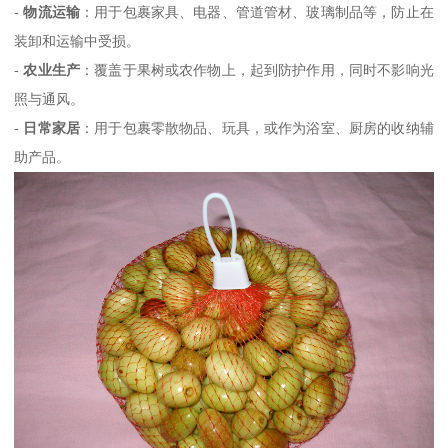
-
物流运输
：用于包裹家具、电器、管道管材、玻璃制品等，防止在
装卸和运输中受损。
-
农业生产
：覆盖于果树或农作物上，起到防护作用，同时不影响光
照与通风。
-
日常家居
：用于包裹零散物品、玩具，或作为浴室、厨房的收纳辅
助产品。