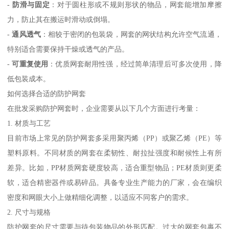
-
防滑与固定
：对于圆柱形或不规则形状的物品，网套能增加摩擦
力，防止其在搬运时滑动或倒塌。
-
通风透气
：相较于密闭的包装袋，网套的网状结构允许空气流通，
特别适合需要保持干燥或透气的产品。
-
可重复使用
：优质网套耐用性强，经过简单清理后可多次使用，降
低包装成本。
如何选择合适的防护网套
在批发采购防护网套时，企业需要从以下几个方面进行考量：
1. 材质与工艺
目前市场上常见的防护网套多采用聚丙烯（PP）或聚乙烯（PE）等
塑料原料。不同材质的网套在柔韧性、耐拉扯强度和耐候性上有所
差异。比如，PP材质网套硬度较高，适合重型物品；PE材质则更柔
软，适合精密器件或易碎品。具备专业生产能力的厂家，会在编织
密度和网眼大小上做精细化调整，以适应不同客户的需求。
2. 尺寸与规格
防护网套的尺寸需要与待包装物品的外形匹配。过大的网套包裹不