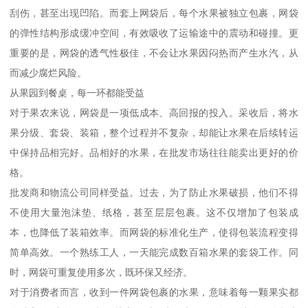
刮伤，甚至出现凹陷。而套上网袋后，每个水果被独立包裹，网袋
的弹性结构形成缓冲空间，有效吸收了运输途中的震动和碰撞。更
重要的是，网袋的透气性极佳，不会让水果因闷热而产生水汽，从
而减少腐烂风险。
从果园到餐桌，每一环都能受益
对于果农来说，网袋是一项低成本、高回报的投入。采收后，将水
果分级、套袋、装箱，整个过程并不复杂，却能让水果在后续转运
中保持品相完好。品相好的水果，在批发市场往往能卖出更好的价
格。
批发商和物流公司同样受益。过去，为了防止水果破损，他们不得
不使用大量泡沫垫、纸格，甚至层层包裹。这不仅增加了包装成
本，也降低了装箱效率。而网袋的标准化生产，使得包装流程变得
简单高效。一个熟练工人，一天能完成数百箱水果的套袋工作。同
时，网袋可重复使用多次，既环保又经济。
对于消费者而言，收到一件网袋包裹的水果，意味着每一颗果实都