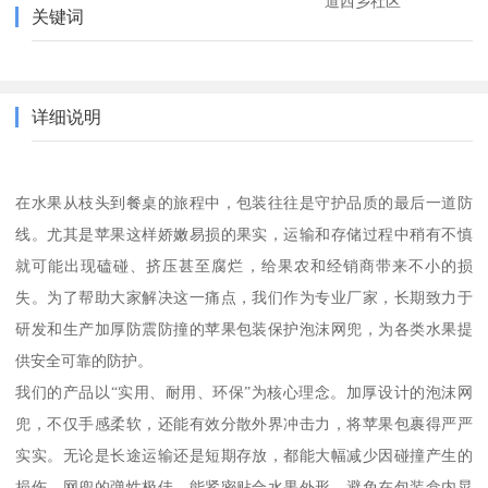
道西乡社区
关键词
详细说明
在水果从枝头到餐桌的旅程中，包装往往是守护品质的最后一道防
线。尤其是苹果这样娇嫩易损的果实，运输和存储过程中稍有不慎
就可能出现磕碰、挤压甚至腐烂，给果农和经销商带来不小的损
失。为了帮助大家解决这一痛点，我们作为专业厂家，长期致力于
研发和生产加厚防震防撞的苹果包装保护泡沫网兜，为各类水果提
供安全可靠的防护。
我们的产品以“实用、耐用、环保”为核心理念。加厚设计的泡沫网
兜，不仅手感柔软，还能有效分散外界冲击力，将苹果包裹得严严
实实。无论是长途运输还是短期存放，都能大幅减少因碰撞产生的
损伤。网兜的弹性极佳，能紧密贴合水果外形，避免在包装盒内晃