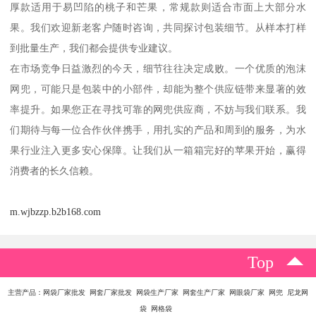
厚款适用于易凹陷的桃子和芒果，常规款则适合市面上大部分水
果。我们欢迎新老客户随时咨询，共同探讨包装细节。从样本打样
到批量生产，我们都会提供专业建议。
在市场竞争日益激烈的今天，细节往往决定成败。一个优质的泡沫
网兜，可能只是包装中的小部件，却能为整个供应链带来显著的效
率提升。如果您正在寻找可靠的网兜供应商，不妨与我们联系。我
们期待与每一位合作伙伴携手，用扎实的产品和周到的服务，为水
果行业注入更多安心保障。让我们从一箱箱完好的苹果开始，赢得
消费者的长久信赖。
m.wjbzzp.b2b168.com
Top
主营产品：网袋厂家批发 网套厂家批发 网袋生产厂家 网套生产厂家 网眼袋厂家 网兜 尼龙网
袋 网格袋