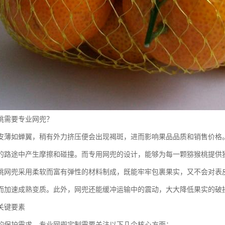
桃需要专业网兜？
皮薄如蝉翼，稍有外力挤压便会出现褐斑，进而影响果品品质和销售价格
的路途中产生摩擦和碰撞。而专用网兜的设计，能够为每一颗猕猴桃提供
桃网兜采用柔软而富有弹性的材料制成，既能牢牢包裹果实，又不会对表
而加速成熟变质。此外，网兜还能缓冲运输中的震动，大大降低果实的破
关键要素
的保护需求，专业网兜定制需要关注以下几个核心方面：