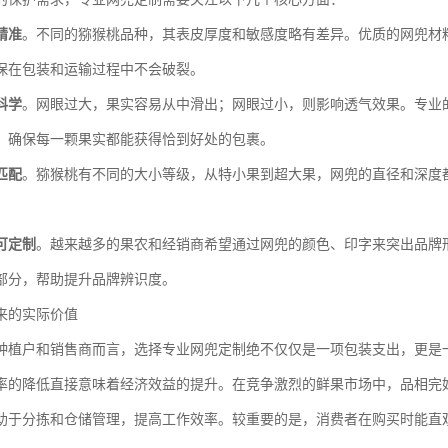
精准
。不同的猕猴桃品种，其表皮厚度和敏感度略有差异。优质的网兜材
保在包装和运输过程中不会破裂。
科学
。网眼过大，果实容易从中滑出；网眼过小，则影响透气效果。专业
，确保每一颗果实都能获得恰到好处的包裹。
匹配
。猕猴桃有不同的大小等级，从特小果到超大果，网兜的直径和深度
可定制
。越来越多的果农和经销商希望通过网兜的颜色、印字来突出品牌
部分，帮助提升品牌辨识度。
来的实际价值
种植户和销售商而言，选择专业网兜定制绝不仅仅是一项包装支出，更是
率的降低直接意味着经济效益的提升。在竞争激烈的鲜果市场中，品相完
助于分拣和仓储管理，提高工作效率。较重要的是，消费者在购买时能直