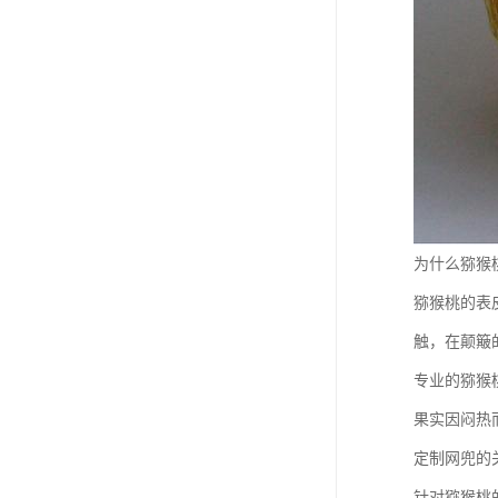
为什么猕猴
猕猴桃的表
触，在颠簸
专业的猕猴
果实因闷热
定制网兜的
针对猕猴桃