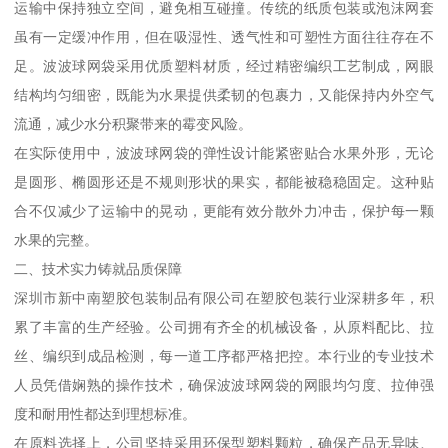
运输中保持独立空间，避免相互碰撞。传统的纸质包装或泡沫网套
虽有一定缓冲作用，但在吸湿性、透气性和可塑性方面往往存在不
足。波波球网袋采用优质塑料材质，经过精密编织工艺制成，网眼
结构均匀细密，既能为水果提供柔韧的包裹力，又能保持内外空气
流通，减少水分积聚带来的霉变风险。
在实际使用中，波波球网袋的弹性设计能紧密贴合水果外形，无论
是圆形、椭圆形还是不规则形状的果实，都能被稳稳固定。这种贴
合不仅减少了运输中的晃动，更能有效分散外力冲击，保护每一颗
水果的完整。
二、技术实力铸就品质保障
深圳市新中南塑胶包装制品有限公司在塑胶包装行业深耕多年，积
累了丰富的生产经验。公司拥有齐全的机械设备，从原料配比、拉
丝、编织到成品检测，每一道工序都严格把控。本行业的专业技术
人员凭借娴熟的操作技术，确保波波球网袋的网眼均匀度、拉伸强
度和耐用性都达到理想标准。
在原料选择上，公司坚持采用环保型塑料颗粒，确保产品无异味、