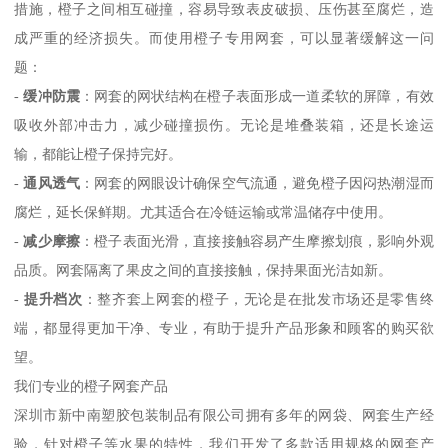
措施，橙子之间相互碰撞，容易导致表皮破损、压伤甚至腐烂，造
成严重的经济损失。而使用橙子专用网套，可以显著缓解这一问
题：
-
缓冲防震
：网套的网状结构在橙子表面形成一道柔软的屏障，有效
吸收外部冲击力，减少碰撞损伤。无论是堆叠装箱，还是长途运
输，都能让橙子保持完好。
-
通风透气
：网套的网眼设计确保空气流通，避免橙子因闷热潮湿而
腐烂，延长保鲜期。尤其适合在冷链运输或常温储存中使用。
-
减少摩擦
：橙子表面光滑，直接接触容易产生摩擦划痕，影响外观
品质。网套隔离了果皮之间的直接接触，保持果面光洁如新。
-
提升档次
：整齐套上网套的橙子，无论是在批发市场还是零售终
端，都显得更加干净、专业，有助于提升产品形象和顾客的购买欲
望。
我们专业的橙子网套产品
深圳市新中南塑胶包装制品有限公司拥有多年的网袋、网套生产经
验，针对橙子等水果的特性，我们开发了多款适用规格的网套产