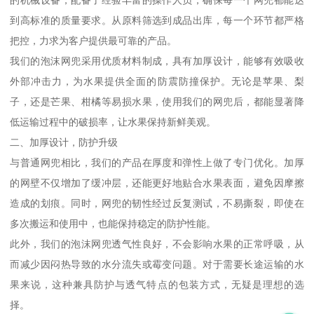
的机械设备，配备了经验丰富的操作人员，确保每一个网兜都能达
到高标准的质量要求。从原料筛选到成品出库，每一个环节都严格
把控，力求为客户提供最可靠的产品。
我们的泡沫网兜采用优质材料制成，具有加厚设计，能够有效吸收
外部冲击力，为水果提供全面的防震防撞保护。无论是苹果、梨
子，还是芒果、柑橘等易损水果，使用我们的网兜后，都能显著降
低运输过程中的破损率，让水果保持新鲜美观。
二、加厚设计，防护升级
与普通网兜相比，我们的产品在厚度和弹性上做了专门优化。加厚
的网壁不仅增加了缓冲层，还能更好地贴合水果表面，避免因摩擦
造成的划痕。同时，网兜的韧性经过反复测试，不易撕裂，即使在
多次搬运和使用中，也能保持稳定的防护性能。
此外，我们的泡沫网兜透气性良好，不会影响水果的正常呼吸，从
而减少因闷热导致的水分流失或霉变问题。对于需要长途运输的水
果来说，这种兼具防护与透气特点的包装方式，无疑是理想的选
择。