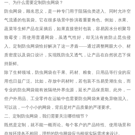
一、为什么需要定制防虫网袋？
防虫网袋，顾名思义，是一种专门用于阻隔虫类进入、同时允许空
气流通的包装袋。它在很多场景中扮演着重要角色。例如，水果、
蔬菜等生鲜产品在采摘后，如果直接密封包装，容易因水分积聚导
致霉变；而使用普通网袋，虽透气性好，却无法有效防止昆虫侵
入。定制防虫网袋恰好解决了这一矛盾——通过调整网眼大小、材
质密度以及袋口设计，实现既防虫又透气，让产品在自然状态下保
持新鲜。
除了生鲜领域，防虫网袋在干果、药材、粮食、日用品等行业的应
用也日益广泛。比如，存放中药材时，若包装不当易受潮生虫，而
专业的防虫网袋能有效隔绝外界虫源，延长产品保质期。此外，一
些户外用品、工业零件在运输中也需要防虫网袋来避免异物混入。
可以说，一个小小的网袋，背后是对产品质量的严谨要求。
二、定制防虫网袋，我们需要关注哪些细节？
既然是定制，就不能一概而论。每个客户的产品特性、使用场景和
存放环境各不相同，理想的防虫网袋应当根据实际需求来设计。