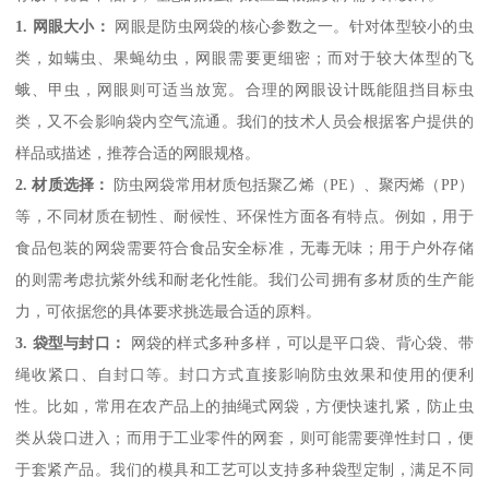
1. 网眼大小：
网眼是防虫网袋的核心参数之一。针对体型较小的虫
类，如螨虫、果蝇幼虫，网眼需要更细密；而对于较大体型的飞
蛾、甲虫，网眼则可适当放宽。合理的网眼设计既能阻挡目标虫
类，又不会影响袋内空气流通。我们的技术人员会根据客户提供的
样品或描述，推荐合适的网眼规格。
2. 材质选择：
防虫网袋常用材质包括聚乙烯（PE）、聚丙烯（PP）
等，不同材质在韧性、耐候性、环保性方面各有特点。例如，用于
食品包装的网袋需要符合食品安全标准，无毒无味；用于户外存储
的则需考虑抗紫外线和耐老化性能。我们公司拥有多材质的生产能
力，可依据您的具体要求挑选最合适的原料。
3. 袋型与封口：
网袋的样式多种多样，可以是平口袋、背心袋、带
绳收紧口、自封口等。封口方式直接影响防虫效果和使用的便利
性。比如，常用在农产品上的抽绳式网袋，方便快速扎紧，防止虫
类从袋口进入；而用于工业零件的网套，则可能需要弹性封口，便
于套紧产品。我们的模具和工艺可以支持多种袋型定制，满足不同