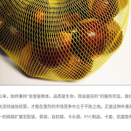
以来，始终秉持“信誉是根本，品质是生命，效益是目的”的服务宗旨。我
有坚持诚信经营，才能在激烈的市场竞争中立于不败之地。正是这种朴素
一的网袋扩展至胶袋、骨袋、自封袋、卡头袋、PVC制品、卡套、防震垫