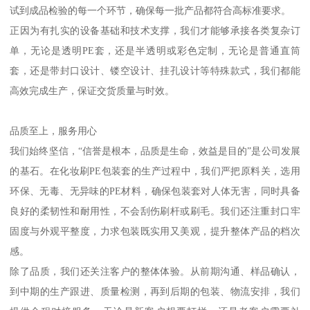
化妆刷PE包装套看似简单，实则对材料选择、尺寸精度、封口工艺
以及透明度等都有较高的要求。刷毛需要保护，刷杆需要固定，包
装既要美观又要实用。在我们公司，每一款化妆刷PE包装套都经过
精心设计与生产，确保与不同规格、形状的刷具完美匹配。
我们拥有丰富的包装产品线，不仅限于化妆刷套，还包括网袋、网
兜、网眼袋、网套、防护网、网罩、网扣、沐浴用品包装、胶袋、
骨袋、自封袋、卡头袋、PVC制品、卡套、防震垫以及各类特殊用途
的包装胶袋。多年的行业经验让我们深刻理解不同产品对包装的差
异化需求，尤其是在美妆工具领域，我们积累了丰富的定制经验，
能根据客户刷具的形状、长度、刷毛材质等特点，量身打造最合适
的PE包装套。
设备齐全，技术领先
随着公司规模不断发展壮大，我们不断引进和更新生产设备，目前
配有全自动制袋机、热封机、分切机、印刷机等多种专业机械设
备，能够满足大批量、多规格、高精度的生产需求。同时，我们拥