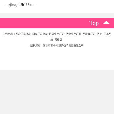
品质至上，服务用心
我们始终坚信，“信誉是根本，品质是生命，效益是目的”是公司发展
的基石。在化妆刷PE包装套的生产过程中，我们严把原料关，选用
环保、无毒、无异味的PE材料，确保包装套对人体无害，同时具备
良好的柔韧性和耐用性，不会刮伤刷杆或刷毛。我们还注重封口牢
固度与外观平整度，力求包装既实用又美观，提升整体产品的档次
感。
除了品质，我们还关注客户的整体体验。从前期沟通、样品确认，
到中期的生产跟进、质量检测，再到后期的包装、物流安排，我们
提供全程对接服务。无论是新客户想要打样，还是老客户需要补
单，我们都以创业者勤恳的姿态，认真对待每一次合作，以诚心解
决问题，以实力赢得信任。