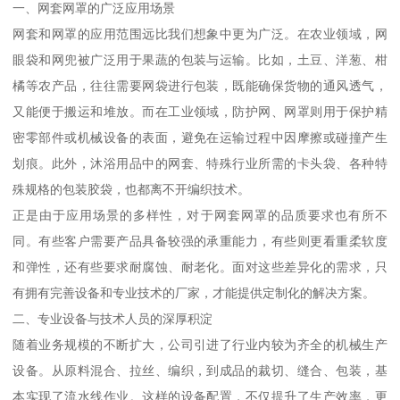
一、网套网罩的广泛应用场景
网套和网罩的应用范围远比我们想象中更为广泛。在农业领域，网
眼袋和网兜被广泛用于果蔬的包装与运输。比如，土豆、洋葱、柑
橘等农产品，往往需要网袋进行包装，既能确保货物的通风透气，
又能便于搬运和堆放。而在工业领域，防护网、网罩则用于保护精
密零部件或机械设备的表面，避免在运输过程中因摩擦或碰撞产生
划痕。此外，沐浴用品中的网套、特殊行业所需的卡头袋、各种特
殊规格的包装胶袋，也都离不开编织技术。
正是由于应用场景的多样性，对于网套网罩的品质要求也有所不
同。有些客户需要产品具备较强的承重能力，有些则更看重柔软度
和弹性，还有些要求耐腐蚀、耐老化。面对这些差异化的需求，只
有拥有完善设备和专业技术的厂家，才能提供定制化的解决方案。
二、专业设备与技术人员的深厚积淀
随着业务规模的不断扩大，公司引进了行业内较为齐全的机械生产
设备。从原料混合、拉丝、编织，到成品的裁切、缝合、包装，基
本实现了流水线作业。这样的设备配置，不仅提升了生产效率，更