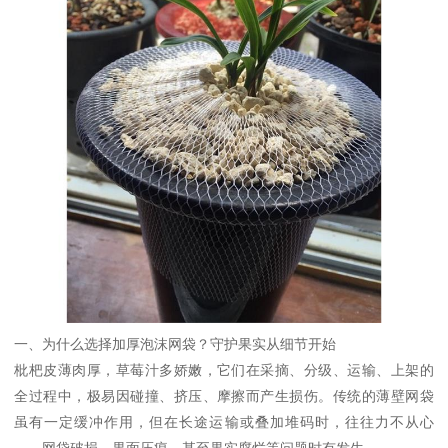
一、为什么选择加厚泡沫网袋？守护果实从细节开始
枇杷皮薄肉厚，草莓汁多娇嫩，它们在采摘、分级、运输、上架的
全过程中，极易因碰撞、挤压、摩擦而产生损伤。传统的薄壁网袋
虽有一定缓冲作用，但在长途运输或叠加堆码时，往往力不从心
——网袋破损、果面压痕、甚至果实腐烂等问题时有发生。