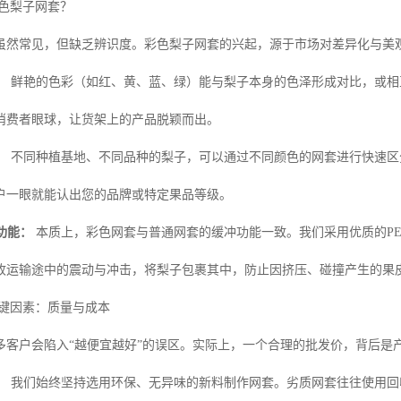
彩色梨子网套？
虽然常见，但缺乏辨识度。彩色梨子网套的兴起，源于市场对差异化与美
：
鲜艳的色彩（如红、黄、蓝、绿）能与梨子本身的色泽形成对比，或相
消费者眼球，让货架上的产品脱颖而出。
：
不同种植基地、不同品种的梨子，可以通过不同颜色的网套进行快速区
户一眼就能认出您的品牌或特定果品等级。
功能：
本质上，彩色网套与普通网套的缓冲功能一致。我们采用优质的P
收运输途中的震动与冲击，将梨子包裹其中，防止因挤压、碰撞产生的果
关键因素：质量与成本
多客户会陷入“越便宜越好”的误区。实际上，一个合理的批发价，背后是
：
我们始终坚持选用环保、无异味的新料制作网套。劣质网套往往使用回