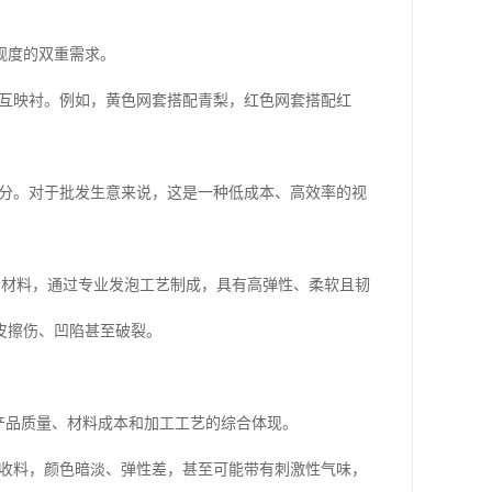
观度的双重需求。
互映衬。例如，黄色网套搭配青梨，红色网套搭配红
分。对于批发生意来说，这是一种低成本、高效率的视
E材料，通过专业发泡工艺制成，具有高弹性、柔软且韧
皮擦伤、凹陷甚至破裂。
产品质量、材料成本和加工工艺的综合体现。
收料，颜色暗淡、弹性差，甚至可能带有刺激性气味，