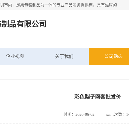
深圳市新中南塑胶包装制品有限公司坐落在中国 广东 深圳 深圳市内，是集包装制品为一体的专业产品服务提供商，具有雄厚的科研实力、技术实力和经济实力。主营网袋、网兜、网眼袋、网格袋、鱼丝网、尼龙网袋、网扣、网套等产品,大量批发,价格实惠。欢迎广大新老客户来电咨询价格、加盟、招商等服务。
装制品有限公司
企业视频
关于我们
公司动态
彩色梨子网套批发价
时间：2026-06-02
点击次数：14